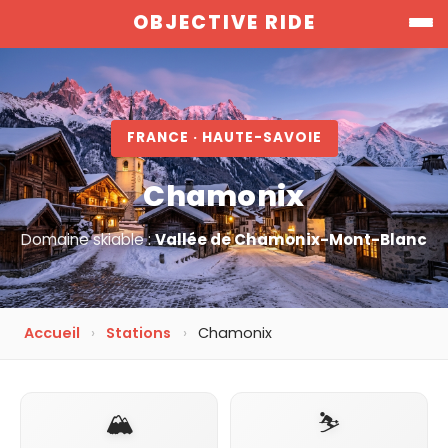
Skip
OBJECTIVE RIDE
to
content
FRANCE · HAUTE-SAVOIE
Chamonix
Domaine skiable :
Vallée de Chamonix-Mont-Blanc
Accueil
›
Stations
›
Chamonix
🏔️
⛷️