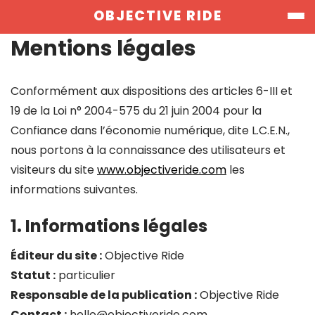
Skip
OBJECTIVE RIDE
to
content
Mentions légales
Conformément aux dispositions des articles 6-III et
19 de la Loi n° 2004-575 du 21 juin 2004 pour la
Confiance dans l’économie numérique, dite L.C.E.N.,
nous portons à la connaissance des utilisateurs et
visiteurs du site
www.objectiveride.com
les
informations suivantes.
1. Informations légales
Éditeur du site :
Objective Ride
Statut :
particulier
Responsable de la publication :
Objective Ride
Contact :
hello@objectiveride.com